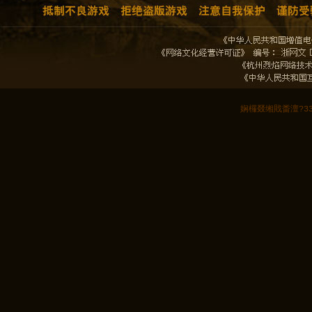
娴欏叕缃戝畨澶?3301