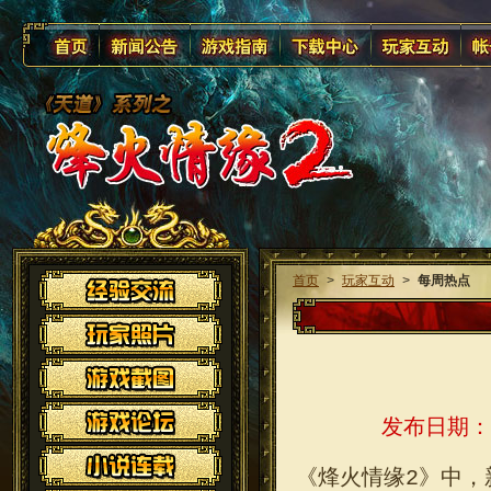
首页
>
玩家互动
>
每周热点
发布日期：2
《烽火情缘2》中，