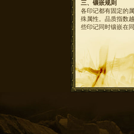
三、镶嵌规则
各印记都有固定的
殊属性。品质指数
些印记同时镶嵌在