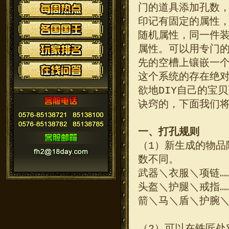
门的道具添加孔数，
印记有固定的属性
随机属性，同一件
属性。可以用专门
先的空槽上镶嵌一
这个系统的存在绝
欲地DIY自己的宝
诀窍的，下面我们
一、打孔规则
（1）新生成的物品
数不同。
武器＼衣服＼项链……
头盔＼护腿＼戒指……
箭＼马＼盾＼护腕＼饰
（2）可以在铁匠处